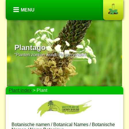
MENU
Plantago
“Planten zoeken wordt Planten vinden”
Plant Index
> Plant
Botanische namen / Botanical Names / Botanische