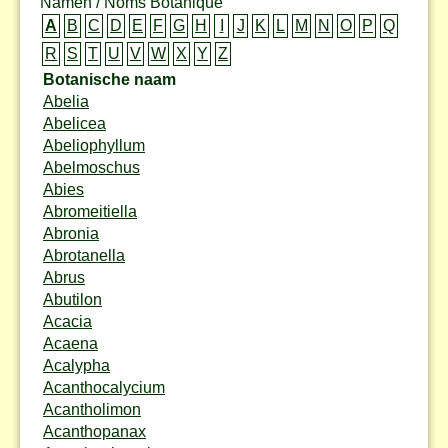
Namen / Noms Botanique
A
B
C
D
E
F
G
H
I
J
K
L
M
N
O
P
Q
R
S
T
U
V
W
X
Y
Z
Botanische naam
Abelia
Abelicea
Abeliophyllum
Abelmoschus
Abies
Abromeitiella
Abronia
Abrotanella
Abrus
Abutilon
Acacia
Acaena
Acalypha
Acanthocalycium
Acantholimon
Acanthopanax