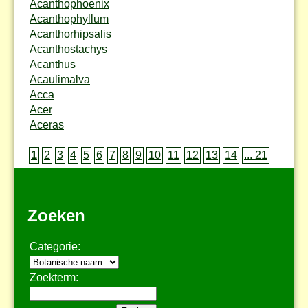
Acanthophoenix
Acanthophyllum
Acanthorhipsalis
Acanthostachys
Acanthus
Acaulimalva
Acca
Acer
Aceras
1
2
3
4
5
6
7
8
9
10
11
12
13
14
... 21
Zoeken
Categorie:
Zoekterm: