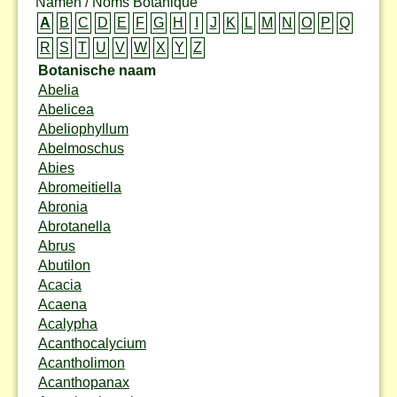
Namen / Noms Botanique
A
B
C
D
E
F
G
H
I
J
K
L
M
N
O
P
Q
R
S
T
U
V
W
X
Y
Z
Botanische naam
Abelia
Abelicea
Abeliophyllum
Abelmoschus
Abies
Abromeitiella
Abronia
Abrotanella
Abrus
Abutilon
Acacia
Acaena
Acalypha
Acanthocalycium
Acantholimon
Acanthopanax