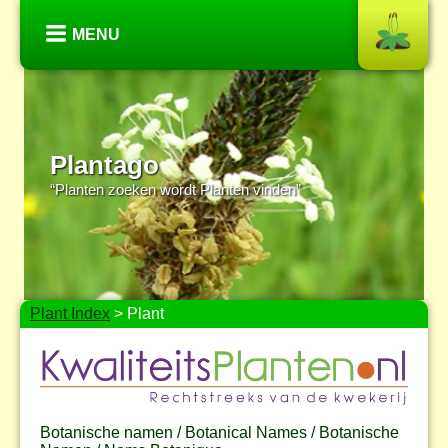
MENU
Plantago
“Planten zoeken wordt Planten vinden”
Plant Index
> Plant
Botanische namen / Botanical Names / Botanische