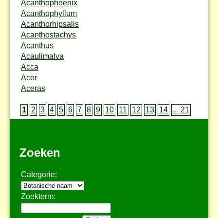
Acanthophoenix
Acanthophyllum
Acanthorhipsalis
Acanthostachys
Acanthus
Acaulimalva
Acca
Acer
Aceras
1
2
3
4
5
6
7
8
9
10
11
12
13
14
... 21
Zoeken
Categorie:
Zoekterm: