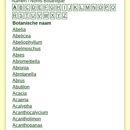
Namen / Noms Botanique
A
B
C
D
E
F
G
H
I
J
K
L
M
N
O
P
Q
R
S
T
U
V
W
X
Y
Z
Botanische naam
Abelia
Abelicea
Abeliophyllum
Abelmoschus
Abies
Abromeitiella
Abronia
Abrotanella
Abrus
Abutilon
Acacia
Acaena
Acalypha
Acanthocalycium
Acantholimon
Acanthopanax