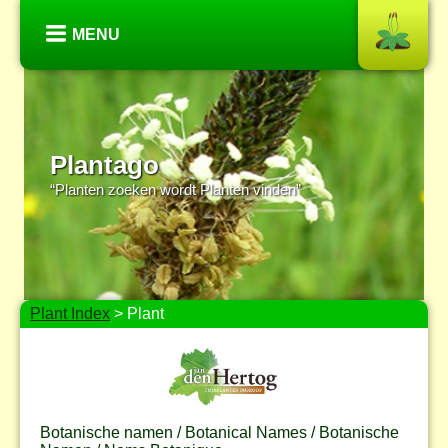
MENU
Plantago
“Planten zoeken wordt Planten vinden”
Plant Index
> Plant
Botanische namen / Botanical Names / Botanische