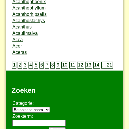
Acanthophoenix
Acanthophyllum
Acanthorhipsalis
Acanthostachys
Acanthus
Acaulimalva
Acca
Acer
Aceras
1
2
3
4
5
6
7
8
9
10
11
12
13
14
... 21
Zoeken
Categorie:
Zoekterm: