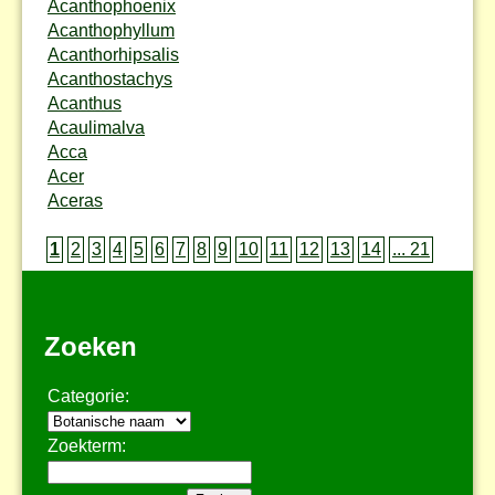
Acanthophoenix
Acanthophyllum
Acanthorhipsalis
Acanthostachys
Acanthus
Acaulimalva
Acca
Acer
Aceras
1
2
3
4
5
6
7
8
9
10
11
12
13
14
... 21
Zoeken
Categorie:
Zoekterm: