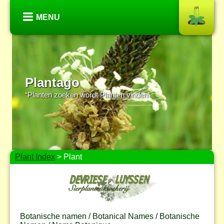
MENU
Plantago
“Planten zoeken wordt Planten vinden”
Plant Index
> Plant
Botanische namen / Botanical Names / Botanische