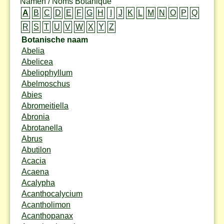
Namen / Noms Botanique
A
B
C
D
E
F
G
H
I
J
K
L
M
N
O
P
Q
R
S
T
U
V
W
X
Y
Z
Botanische naam
Abelia
Abelicea
Abeliophyllum
Abelmoschus
Abies
Abromeitiella
Abronia
Abrotanella
Abrus
Abutilon
Acacia
Acaena
Acalypha
Acanthocalycium
Acantholimon
Acanthopanax