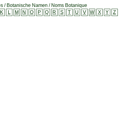
s / Botanische Namen / Noms Botanique
K
L
M
N
O
P
Q
R
S
T
U
V
W
X
Y
Z