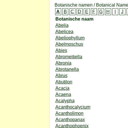
Botanische namen / Botanical Name
A
B
C
D
E
F
G
H
I
J
Botanische naam
Abelia
Abelicea
Abeliophyllum
Abelmoschus
Abies
Abromeitiella
Abronia
Abrotanella
Abrus
Abutilon
Acacia
Acaena
Acalypha
Acanthocalycium
Acantholimon
Acanthopanax
Acanthophoenix