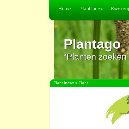
Home
Plant Index
Kwekeri
Plantago
“Planten zoeken 
Plant Index
> Plant