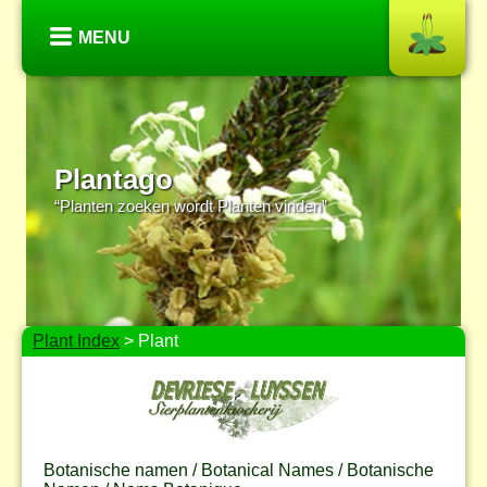
MENU
Plantago
“Planten zoeken wordt Planten vinden”
Plant Index
> Plant
Botanische namen / Botanical Names / Botanische