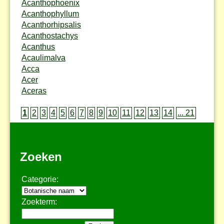
Acanthophoenix
Acanthophyllum
Acanthorhipsalis
Acanthostachys
Acanthus
Acaulimalva
Acca
Acer
Aceras
1
2
3
4
5
6
7
8
9
10
11
12
13
14
... 21
Zoeken
Categorie:
Zoekterm: