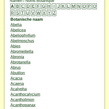
Namen / Noms Botanique
A
B
C
D
E
F
G
H
I
J
K
L
M
N
O
P
Q
R
S
T
U
V
W
X
Y
Z
Botanische naam
Abelia
Abelicea
Abeliophyllum
Abelmoschus
Abies
Abromeitiella
Abronia
Abrotanella
Abrus
Abutilon
Acacia
Acaena
Acalypha
Acanthocalycium
Acantholimon
Acanthopanax