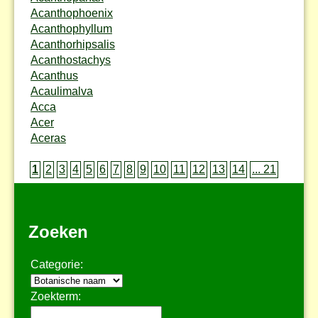
Acanthophoenix
Acanthophyllum
Acanthorhipsalis
Acanthostachys
Acanthus
Acaulimalva
Acca
Acer
Aceras
1
2
3
4
5
6
7
8
9
10
11
12
13
14
... 21
Zoeken
Categorie:
Zoekterm: