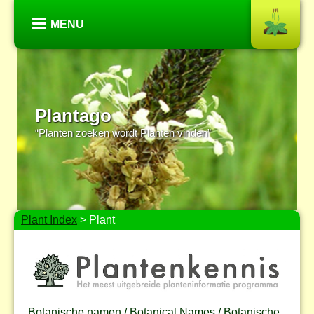
MENU
Plantago
“Planten zoeken wordt Planten vinden”
Plant Index
> Plant
Botanische namen / Botanical Names / Botanische