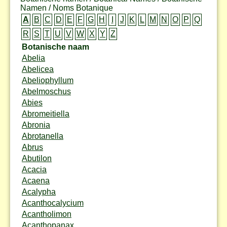
Namen / Noms Botanique
A
B
C
D
E
F
G
H
I
J
K
L
M
N
O
P
Q
R
S
T
U
V
W
X
Y
Z
Botanische naam
Abelia
Abelicea
Abeliophyllum
Abelmoschus
Abies
Abromeitiella
Abronia
Abrotanella
Abrus
Abutilon
Acacia
Acaena
Acalypha
Acanthocalycium
Acantholimon
Acanthopanax