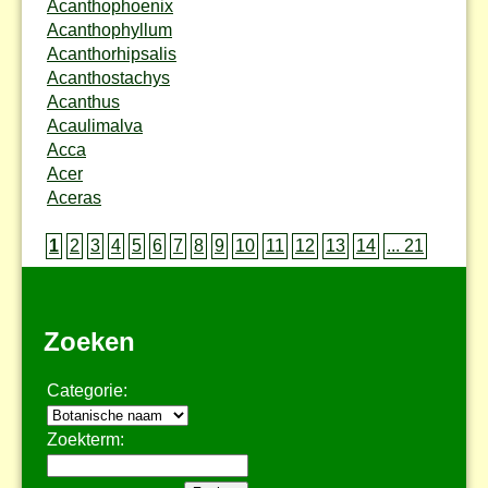
Acanthophoenix
Acanthophyllum
Acanthorhipsalis
Acanthostachys
Acanthus
Acaulimalva
Acca
Acer
Aceras
1
2
3
4
5
6
7
8
9
10
11
12
13
14
... 21
Zoeken
Categorie:
Zoekterm: