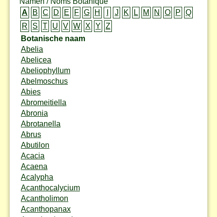
Namen / Noms Botanique
A
B
C
D
E
F
G
H
I
J
K
L
M
N
O
P
Q
R
S
T
U
V
W
X
Y
Z
Botanische naam
Abelia
Abelicea
Abeliophyllum
Abelmoschus
Abies
Abromeitiella
Abronia
Abrotanella
Abrus
Abutilon
Acacia
Acaena
Acalypha
Acanthocalycium
Acantholimon
Acanthopanax