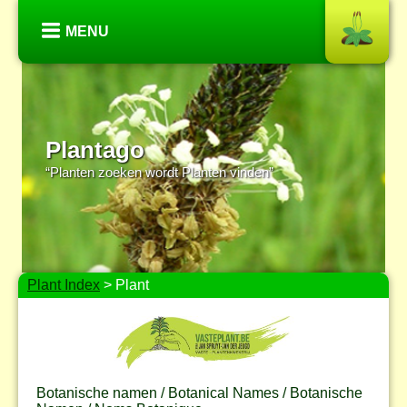
MENU
Plantago
“Planten zoeken wordt Planten vinden”
Plant Index
> Plant
Botanische namen / Botanical Names / Botanische