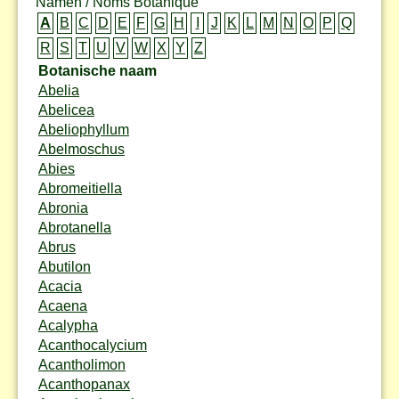
Namen / Noms Botanique
A
B
C
D
E
F
G
H
I
J
K
L
M
N
O
P
Q
R
S
T
U
V
W
X
Y
Z
Botanische naam
Abelia
Abelicea
Abeliophyllum
Abelmoschus
Abies
Abromeitiella
Abronia
Abrotanella
Abrus
Abutilon
Acacia
Acaena
Acalypha
Acanthocalycium
Acantholimon
Acanthopanax