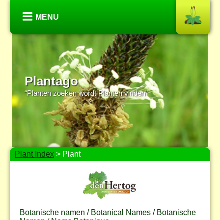
MENU
Plantago
“Planten zoeken wordt Planten vinden”
Plant Index
> Plant
Botanische namen / Botanical Names / Botanische