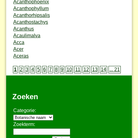
Acanthophoenix
Acanthophyllum
Acanthorhipsalis
Acanthostachys
Acanthus
Acaulimalva
Acca
Acer
Aceras
1
2
3
4
5
6
7
8
9
10
11
12
13
14
... 21
Zoeken
Categorie:
Zoekterm: