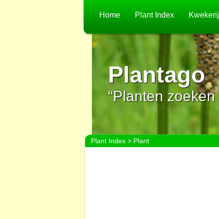
Home
Plant Index
Kwekeri
Plantago
“Planten zoeken 
Plant Index
> Plant