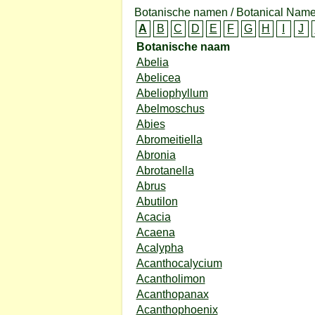
Botanische namen / Botanical Name
A
B
C
D
E
F
G
H
I
J
Botanische naam
Abelia
Abelicea
Abeliophyllum
Abelmoschus
Abies
Abromeitiella
Abronia
Abrotanella
Abrus
Abutilon
Acacia
Acaena
Acalypha
Acanthocalycium
Acantholimon
Acanthopanax
Acanthophoenix