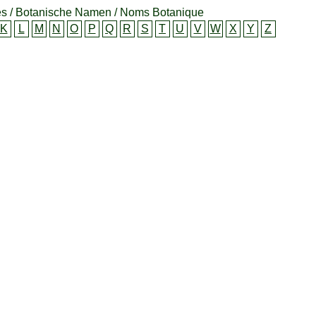
s / Botanische Namen / Noms Botanique
K
L
M
N
O
P
Q
R
S
T
U
V
W
X
Y
Z