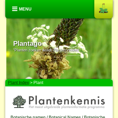
MENU
Plantago
“Planten zoeken wordt Planten vinden”
Plant Index
> Plant
Botanische namen / Botanical Names / Botanische