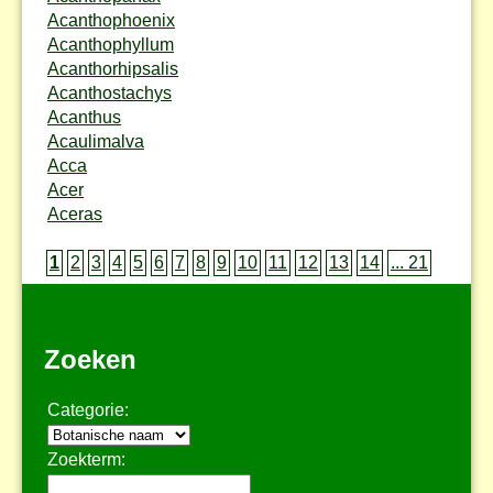
Acanthophoenix
Acanthophyllum
Acanthorhipsalis
Acanthostachys
Acanthus
Acaulimalva
Acca
Acer
Aceras
1
2
3
4
5
6
7
8
9
10
11
12
13
14
... 21
Zoeken
Categorie:
Zoekterm: