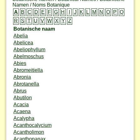
Namen / Noms Botanique
A
B
C
D
E
F
G
H
I
J
K
L
M
N
O
P
Q
R
S
T
U
V
W
X
Y
Z
Botanische naam
Abelia
Abelicea
Abeliophyllum
Abelmoschus
Abies
Abromeitiella
Abronia
Abrotanella
Abrus
Abutilon
Acacia
Acaena
Acalypha
Acanthocalycium
Acantholimon
Acanthopanax