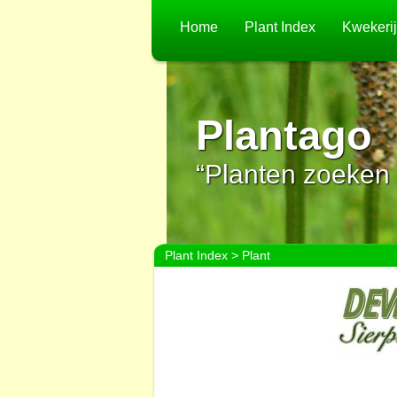
Home
Plant Index
Kwekeri
Plantago
“Planten zoeken 
Plant Index
> Plant