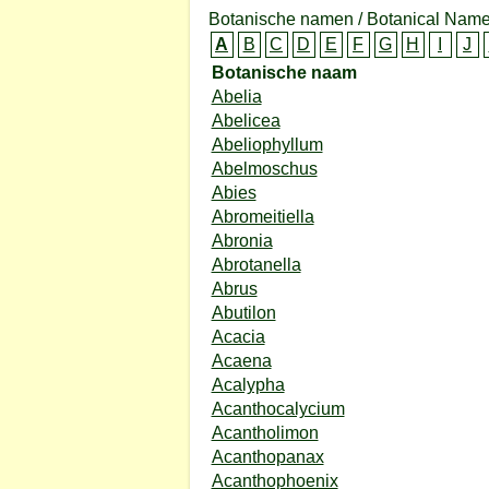
Botanische namen / Botanical Name
A
B
C
D
E
F
G
H
I
J
Botanische naam
Abelia
Abelicea
Abeliophyllum
Abelmoschus
Abies
Abromeitiella
Abronia
Abrotanella
Abrus
Abutilon
Acacia
Acaena
Acalypha
Acanthocalycium
Acantholimon
Acanthopanax
Acanthophoenix