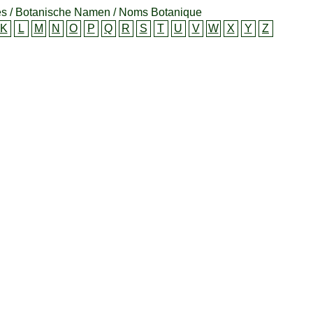
s / Botanische Namen / Noms Botanique
K
L
M
N
O
P
Q
R
S
T
U
V
W
X
Y
Z