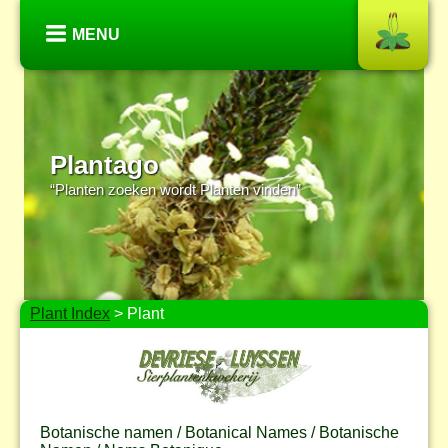
MENU
Plantago
“Planten zoeken wordt Planten vinden”
Plant Index
> Plant
Botanische namen / Botanical Names / Botanische