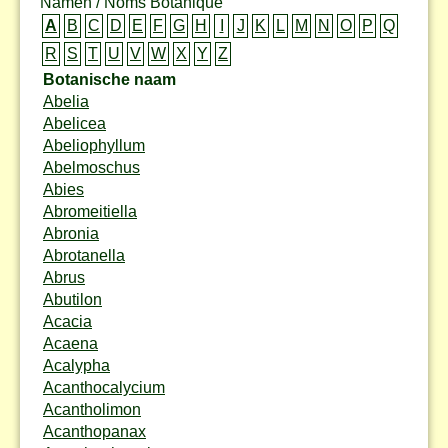
Namen / Noms Botanique
A
B
C
D
E
F
G
H
I
J
K
L
M
N
O
P
Q
R
S
T
U
V
W
X
Y
Z
Botanische naam
Abelia
Abelicea
Abeliophyllum
Abelmoschus
Abies
Abromeitiella
Abronia
Abrotanella
Abrus
Abutilon
Acacia
Acaena
Acalypha
Acanthocalycium
Acantholimon
Acanthopanax