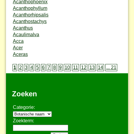
Acanthophoenix
Acanthophyllum
Acanthorhipsalis
Acanthostachys
Acanthus
Acaulimalva
Acca
Acer
Aceras
1
2
3
4
5
6
7
8
9
10
11
12
13
14
... 21
Zoeken
Categorie:
Zoekterm: