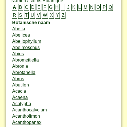
Namen / Noms Botanique
A
B
C
D
E
F
G
H
I
J
K
L
M
N
O
P
Q
R
S
T
U
V
W
X
Y
Z
Botanische naam
Abelia
Abelicea
Abeliophyllum
Abelmoschus
Abies
Abromeitiella
Abronia
Abrotanella
Abrus
Abutilon
Acacia
Acaena
Acalypha
Acanthocalycium
Acantholimon
Acanthopanax