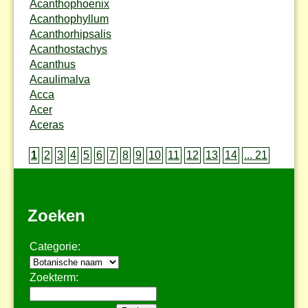
Acanthophoenix
Acanthophyllum
Acanthorhipsalis
Acanthostachys
Acanthus
Acaulimalva
Acca
Acer
Aceras
1
2
3
4
5
6
7
8
9
10
11
12
13
14
... 21
Zoeken
Categorie:
Zoekterm: