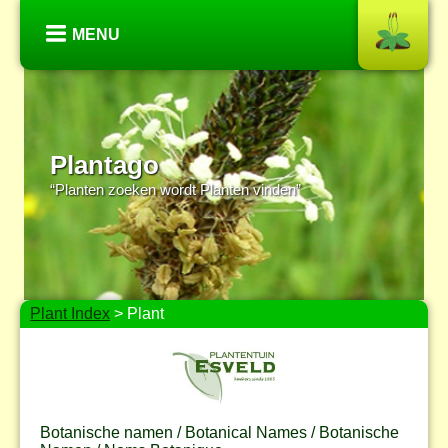
MENU
Plantago
“Planten zoeken wordt Planten vinden”
Plant Index
> Plant
Botanische namen / Botanical Names / Botanische