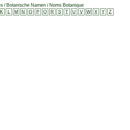
s / Botanische Namen / Noms Botanique
K
L
M
N
O
P
Q
R
S
T
U
V
W
X
Y
Z