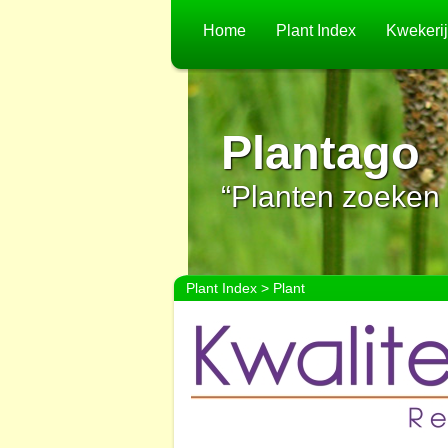
Home
Plant Index
Kwekeri
Plantago
“Planten zoeken 
Plant Index
> Plant