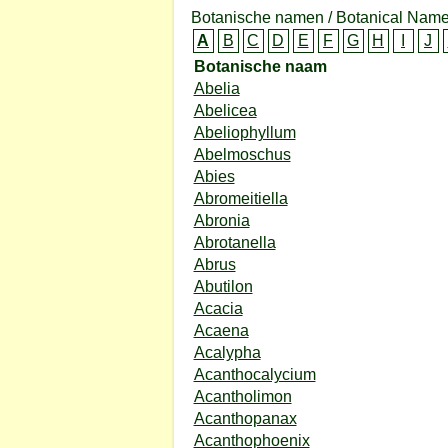
Botanische namen / Botanical Name
A
B
C
D
E
F
G
H
I
J
Botanische naam
Abelia
Abelicea
Abeliophyllum
Abelmoschus
Abies
Abromeitiella
Abronia
Abrotanella
Abrus
Abutilon
Acacia
Acaena
Acalypha
Acanthocalycium
Acantholimon
Acanthopanax
Acanthophoenix