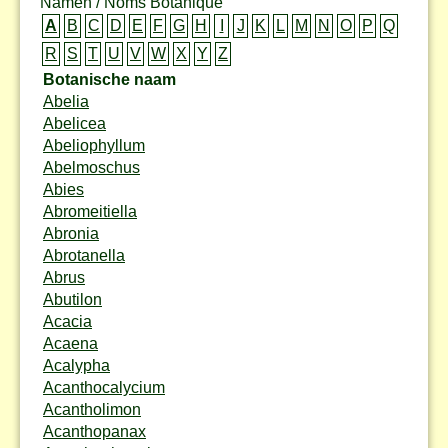
Namen / Noms Botanique
A
B
C
D
E
F
G
H
I
J
K
L
M
N
O
P
Q
R
S
T
U
V
W
X
Y
Z
Botanische naam
Abelia
Abelicea
Abeliophyllum
Abelmoschus
Abies
Abromeitiella
Abronia
Abrotanella
Abrus
Abutilon
Acacia
Acaena
Acalypha
Acanthocalycium
Acantholimon
Acanthopanax