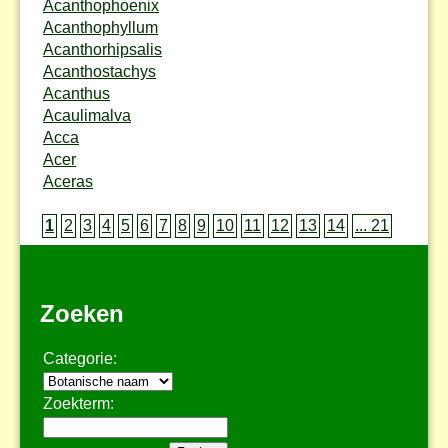
Acanthophoenix
Acanthophyllum
Acanthorhipsalis
Acanthostachys
Acanthus
Acaulimalva
Acca
Acer
Aceras
1
2
3
4
5
6
7
8
9
10
11
12
13
14
... 21
Zoeken
Categorie:
Zoekterm: