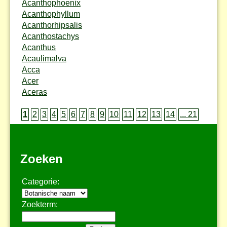
Acanthophoenix
Acanthophyllum
Acanthorhipsalis
Acanthostachys
Acanthus
Acaulimalva
Acca
Acer
Aceras
1
2
3
4
5
6
7
8
9
10
11
12
13
14
... 21
Zoeken
Categorie:
Zoekterm: