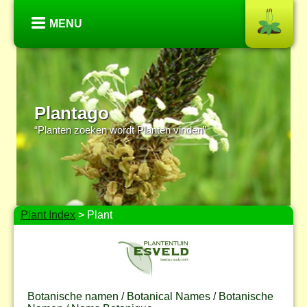
MENU
Plantago
“Planten zoeken wordt Planten vinden”
Plant Index
> Plant
Botanische namen / Botanical Names / Botanische