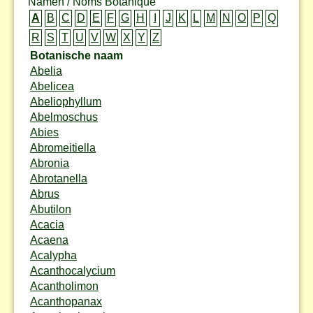
Namen / Noms Botanique
A
B
C
D
E
F
G
H
I
J
K
L
M
N
O
P
Q
R
S
T
U
V
W
X
Y
Z
Botanische naam
Abelia
Abelicea
Abeliophyllum
Abelmoschus
Abies
Abromeitiella
Abronia
Abrotanella
Abrus
Abutilon
Acacia
Acaena
Acalypha
Acanthocalycium
Acantholimon
Acanthopanax