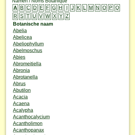
Namen / Noms Botanique
A
B
C
D
E
F
G
H
I
J
K
L
M
N
O
P
Q
R
S
T
U
V
W
X
Y
Z
Botanische naam
Abelia
Abelicea
Abeliophyllum
Abelmoschus
Abies
Abromeitiella
Abronia
Abrotanella
Abrus
Abutilon
Acacia
Acaena
Acalypha
Acanthocalycium
Acantholimon
Acanthopanax