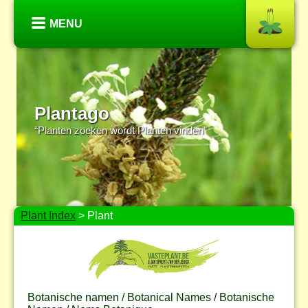
MENU
Plantago
“Planten zoeken wordt Planten vinden”
Plant Index
> Plant
Botanische namen / Botanical Names / Botanische