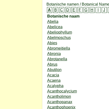
Botanische namen / Botanical Name
A
B
C
D
E
F
G
H
I
J
Botanische naam
Abelia
Abelicea
Abeliophyllum
Abelmoschus
Abies
Abromeitiella
Abronia
Abrotanella
Abrus
Abutilon
Acacia
Acaena
Acalypha
Acanthocalycium
Acantholimon
Acanthopanax
Acanthophoenix