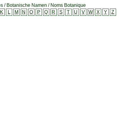
s / Botanische Namen / Noms Botanique
K
L
M
N
O
P
Q
R
S
T
U
V
W
X
Y
Z