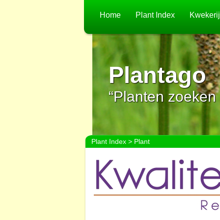
Home
Plant Index
Kwekeri
Plantago
“Planten zoeken 
Plant Index
> Plant