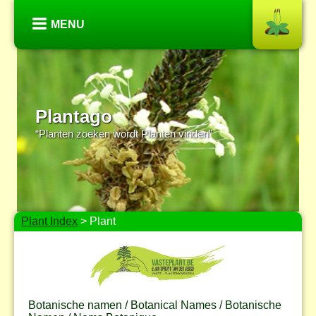
MENU
Plantago
“Planten zoeken wordt Planten vinden”
Plant Index
> Plant
Botanische namen / Botanical Names / Botanische