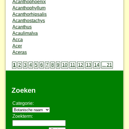
Acanthophoenix
Acanthophyllum
Acanthorhipsalis
Acanthostachys
Acanthus
Acaulimalva
Acca
Acer
Aceras
1
2
3
4
5
6
7
8
9
10
11
12
13
14
... 21
Zoeken
Categorie:
Zoekterm: