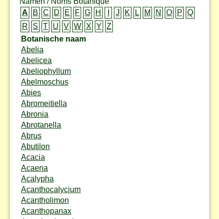
Namen / Noms Botanique
A
B
C
D
E
F
G
H
I
J
K
L
M
N
O
P
Q
R
S
T
U
V
W
X
Y
Z
Botanische naam
Abelia
Abelicea
Abeliophyllum
Abelmoschus
Abies
Abromeitiella
Abronia
Abrotanella
Abrus
Abutilon
Acacia
Acaena
Acalypha
Acanthocalycium
Acantholimon
Acanthopanax