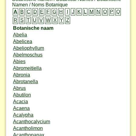
Namen / Noms Botanique
A
B
C
D
E
F
G
H
I
J
K
L
M
N
O
P
Q
R
S
T
U
V
W
X
Y
Z
Botanische naam
Abelia
Abelicea
Abeliophyllum
Abelmoschus
Abies
Abromeitiella
Abronia
Abrotanella
Abrus
Abutilon
Acacia
Acaena
Acalypha
Acanthocalycium
Acantholimon
Acanthopanax