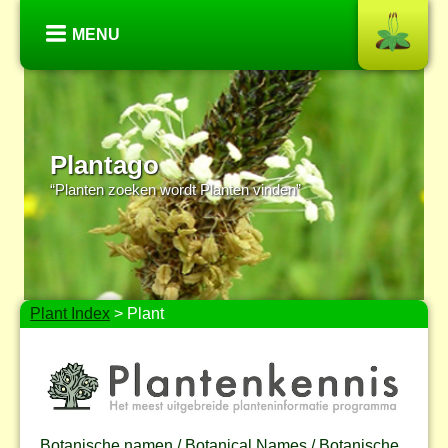
MENU
Plantago
“Planten zoeken wordt Planten vinden”
Plant Index
> Plant
Botanische namen / Botanical Names / Botanische