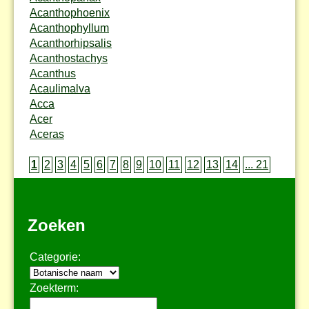
Acanthophoenix
Acanthophyllum
Acanthorhipsalis
Acanthostachys
Acanthus
Acaulimalva
Acca
Acer
Aceras
1
2
3
4
5
6
7
8
9
10
11
12
13
14
... 21
Zoeken
Categorie:
Zoekterm: