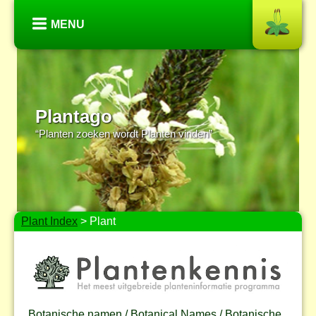
MENU
Plantago
“Planten zoeken wordt Planten vinden”
Plant Index
> Plant
Botanische namen / Botanical Names / Botanische