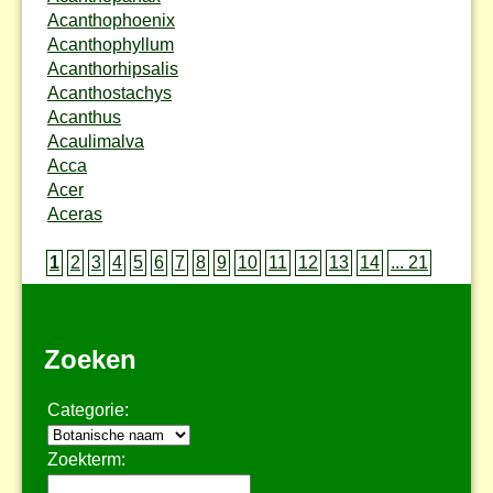
Acanthophoenix
Acanthophyllum
Acanthorhipsalis
Acanthostachys
Acanthus
Acaulimalva
Acca
Acer
Aceras
1
2
3
4
5
6
7
8
9
10
11
12
13
14
... 21
Zoeken
Categorie:
Zoekterm: