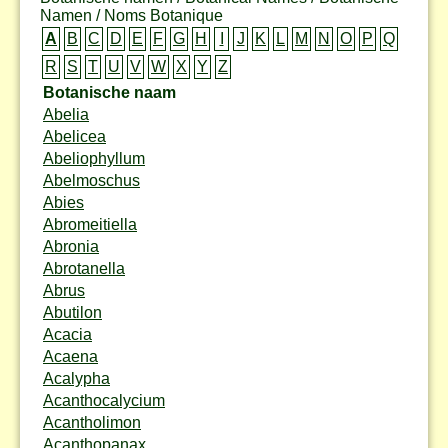
Namen / Noms Botanique
A
B
C
D
E
F
G
H
I
J
K
L
M
N
O
P
Q
R
S
T
U
V
W
X
Y
Z
Botanische naam
Abelia
Abelicea
Abeliophyllum
Abelmoschus
Abies
Abromeitiella
Abronia
Abrotanella
Abrus
Abutilon
Acacia
Acaena
Acalypha
Acanthocalycium
Acantholimon
Acanthopanax