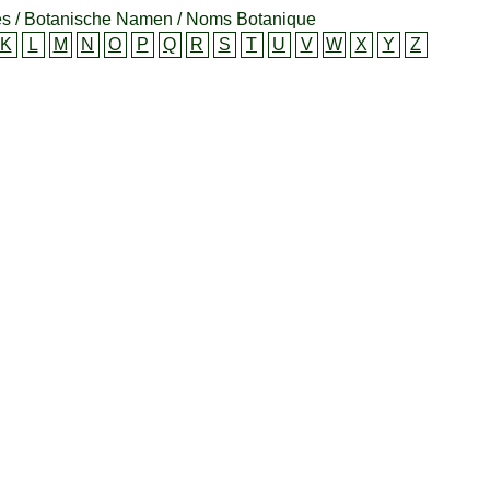
s / Botanische Namen / Noms Botanique
K
L
M
N
O
P
Q
R
S
T
U
V
W
X
Y
Z