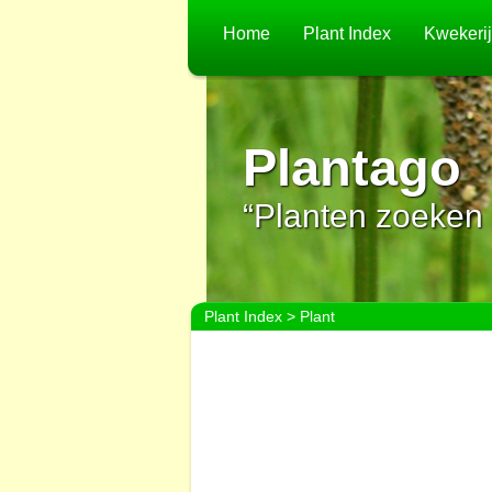
Home
Plant Index
Kwekeri
Plantago
“Planten zoeken 
Plant Index
> Plant