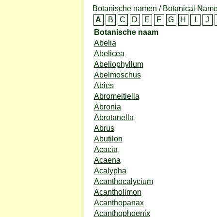
Botanische namen / Botanical Name
A
B
C
D
E
F
G
H
I
J
Botanische naam
Abelia
Abelicea
Abeliophyllum
Abelmoschus
Abies
Abromeitiella
Abronia
Abrotanella
Abrus
Abutilon
Acacia
Acaena
Acalypha
Acanthocalycium
Acantholimon
Acanthopanax
Acanthophoenix