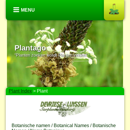
MENU
Plantago
“Planten zoeken wordt Planten vinden”
Plant Index
> Plant
Botanische namen / Botanical Names / Botanische