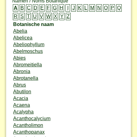
Namen / Noms Botanique
A
B
C
D
E
F
G
H
I
J
K
L
M
N
O
P
Q
R
S
T
U
V
W
X
Y
Z
Botanische naam
Abelia
Abelicea
Abeliophyllum
Abelmoschus
Abies
Abromeitiella
Abronia
Abrotanella
Abrus
Abutilon
Acacia
Acaena
Acalypha
Acanthocalycium
Acantholimon
Acanthopanax