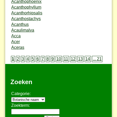
Acanthophoenix
Acanthophyllum
Acanthorhipsalis
Acanthostachys
Acanthus
Acaulimalva
Acca
Acer
Aceras
1
2
3
4
5
6
7
8
9
10
11
12
13
14
... 21
Zoeken
Categorie:
Zoekterm: