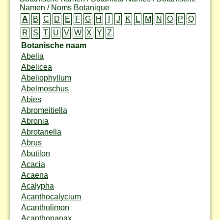
Namen / Noms Botanique
A
B
C
D
E
F
G
H
I
J
K
L
M
N
O
P
Q
R
S
T
U
V
W
X
Y
Z
Botanische naam
Abelia
Abelicea
Abeliophyllum
Abelmoschus
Abies
Abromeitiella
Abronia
Abrotanella
Abrus
Abutilon
Acacia
Acaena
Acalypha
Acanthocalycium
Acantholimon
Acanthopanax