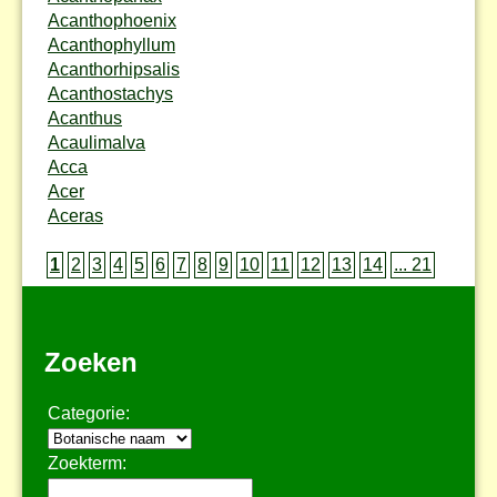
Acanthophoenix
Acanthophyllum
Acanthorhipsalis
Acanthostachys
Acanthus
Acaulimalva
Acca
Acer
Aceras
1
2
3
4
5
6
7
8
9
10
11
12
13
14
... 21
Zoeken
Categorie:
Zoekterm: