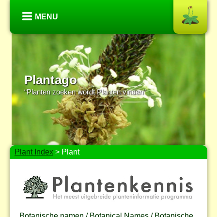
MENU
Plantago
“Planten zoeken wordt Planten vinden”
Plant Index
> Plant
Botanische namen / Botanical Names / Botanische