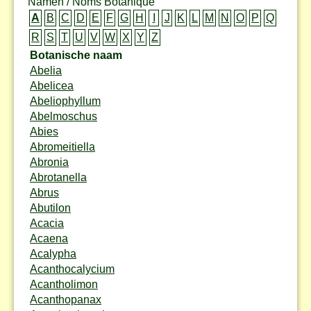
Namen / Noms Botanique
A
B
C
D
E
F
G
H
I
J
K
L
M
N
O
P
Q
R
S
T
U
V
W
X
Y
Z
Botanische naam
Abelia
Abelicea
Abeliophyllum
Abelmoschus
Abies
Abromeitiella
Abronia
Abrotanella
Abrus
Abutilon
Acacia
Acaena
Acalypha
Acanthocalycium
Acantholimon
Acanthopanax