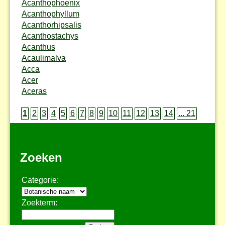
Acanthophoenix
Acanthophyllum
Acanthorhipsalis
Acanthostachys
Acanthus
Acaulimalva
Acca
Acer
Aceras
1
2
3
4
5
6
7
8
9
10
11
12
13
14
... 21
Zoeken
Categorie:
Zoekterm: