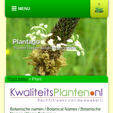
MENU
Plantago
“Planten zoeken wordt Planten vinden”
Plant Index
> Plant
Botanische namen / Botanical Names / Botanische