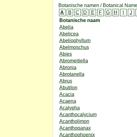
Botanische namen / Botanical Name
A
B
C
D
E
F
G
H
I
J
Botanische naam
Abelia
Abelicea
Abeliophyllum
Abelmoschus
Abies
Abromeitiella
Abronia
Abrotanella
Abrus
Abutilon
Acacia
Acaena
Acalypha
Acanthocalycium
Acantholimon
Acanthopanax
Acanthophoenix