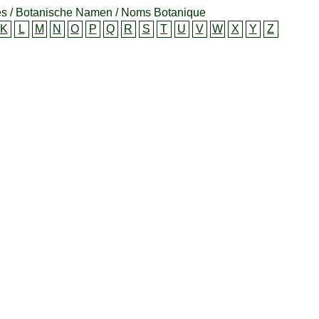
s / Botanische Namen / Noms Botanique
K
L
M
N
O
P
Q
R
S
T
U
V
W
X
Y
Z