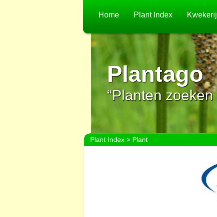
Home
Plant Index
Kwekeri
Plantago
“Planten zoeken 
Plant Index
> Plant