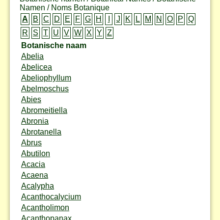
Namen / Noms Botanique
A
B
C
D
E
F
G
H
I
J
K
L
M
N
O
P
Q
R
S
T
U
V
W
X
Y
Z
Botanische naam
Abelia
Abelicea
Abeliophyllum
Abelmoschus
Abies
Abromeitiella
Abronia
Abrotanella
Abrus
Abutilon
Acacia
Acaena
Acalypha
Acanthocalycium
Acantholimon
Acanthopanax