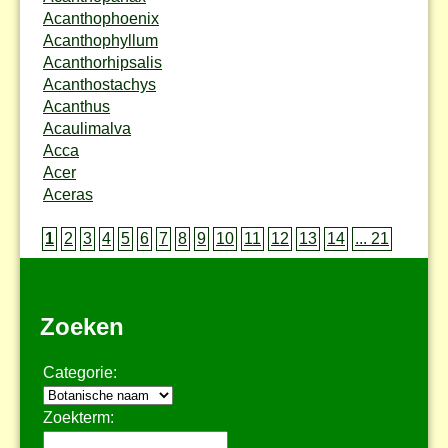
Acanthophoenix
Acanthophyllum
Acanthorhipsalis
Acanthostachys
Acanthus
Acaulimalva
Acca
Acer
Aceras
1
2
3
4
5
6
7
8
9
10
11
12
13
14
... 21
Zoeken
Categorie:
Zoekterm: