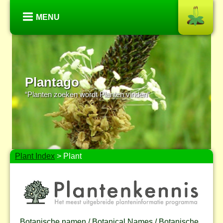
MENU
Plantago
“Planten zoeken wordt Planten vinden”
Plant Index
> Plant
Botanische namen / Botanical Names / Botanische