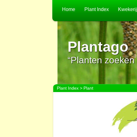
Home
Plant Index
Kwekeri
Plantago
“Planten zoeken 
Plant Index
> Plant