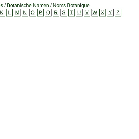
s / Botanische Namen / Noms Botanique
K
L
M
N
O
P
Q
R
S
T
U
V
W
X
Y
Z