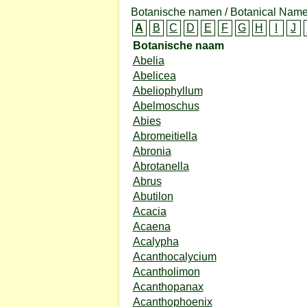
Botanische namen / Botanical Name
A
B
C
D
E
F
G
H
I
J
Botanische naam
Abelia
Abelicea
Abeliophyllum
Abelmoschus
Abies
Abromeitiella
Abronia
Abrotanella
Abrus
Abutilon
Acacia
Acaena
Acalypha
Acanthocalycium
Acantholimon
Acanthopanax
Acanthophoenix