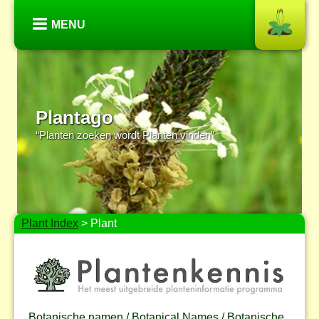
MENU
Plantago
“Planten zoeken wordt Planten vinden”
Plant Index
> Plant
Botanische namen / Botanical Names / Botanische