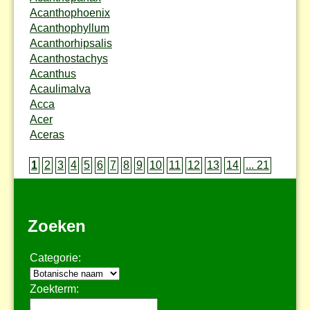
Acanthophoenix
Acanthophyllum
Acanthorhipsalis
Acanthostachys
Acanthus
Acaulimalva
Acca
Acer
Aceras
1
2
3
4
5
6
7
8
9
10
11
12
13
14
... 21
Zoeken
Categorie:
Zoekterm: