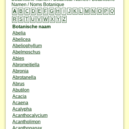
Namen / Noms Botanique
A
B
C
D
E
F
G
H
I
J
K
L
M
N
O
P
Q
R
S
T
U
V
W
X
Y
Z
Botanische naam
Abelia
Abelicea
Abeliophyllum
Abelmoschus
Abies
Abromeitiella
Abronia
Abrotanella
Abrus
Abutilon
Acacia
Acaena
Acalypha
Acanthocalycium
Acantholimon
Acanthopanax