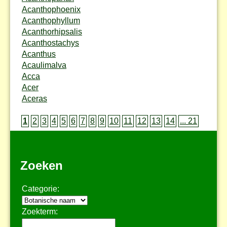
Acanthophoenix
Acanthophyllum
Acanthorhipsalis
Acanthostachys
Acanthus
Acaulimalva
Acca
Acer
Aceras
1
2
3
4
5
6
7
8
9
10
11
12
13
14
... 21
Zoeken
Categorie:
Zoekterm: