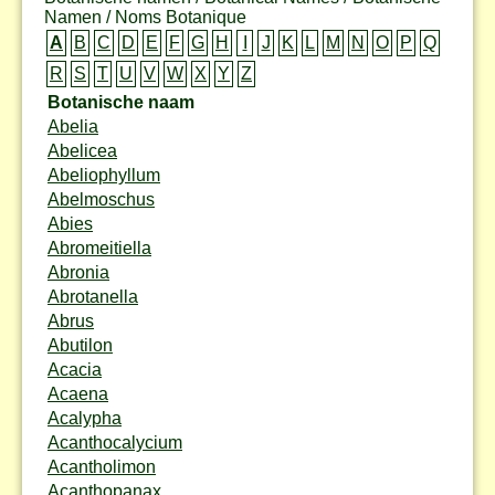
Namen / Noms Botanique
A
B
C
D
E
F
G
H
I
J
K
L
M
N
O
P
Q
R
S
T
U
V
W
X
Y
Z
Botanische naam
Abelia
Abelicea
Abeliophyllum
Abelmoschus
Abies
Abromeitiella
Abronia
Abrotanella
Abrus
Abutilon
Acacia
Acaena
Acalypha
Acanthocalycium
Acantholimon
Acanthopanax