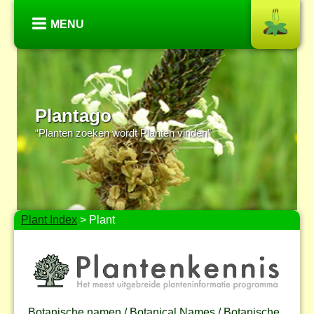
MENU
Plantago
“Planten zoeken wordt Planten vinden”
Plant Index
> Plant
Botanische namen / Botanical Names / Botanische