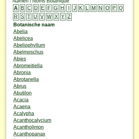
Namen / Noms Botanique
A
B
C
D
E
F
G
H
I
J
K
L
M
N
O
P
Q
R
S
T
U
V
W
X
Y
Z
Botanische naam
Abelia
Abelicea
Abeliophyllum
Abelmoschus
Abies
Abromeitiella
Abronia
Abrotanella
Abrus
Abutilon
Acacia
Acaena
Acalypha
Acanthocalycium
Acantholimon
Acanthopanax