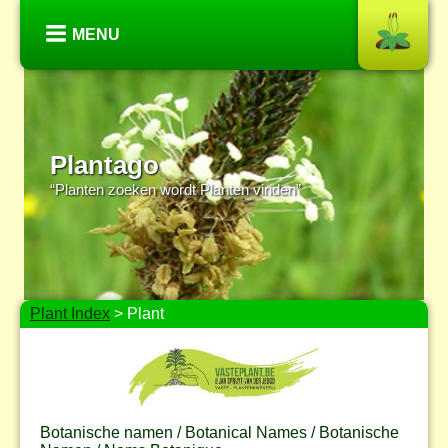
MENU
Plantago
“Planten zoeken wordt Planten vinden”
Plant Index
> Plant
Botanische namen / Botanical Names / Botanische