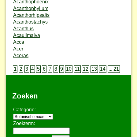
Acanthophoenix
Acanthophyllum
Acanthorhipsalis
Acanthostachys
Acanthus
Acaulimalva
Acca
Acer
Aceras
1
2
3
4
5
6
7
8
9
10
11
12
13
14
... 21
Zoeken
Categorie:
Zoekterm: