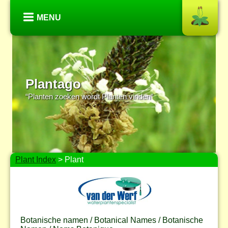
MENU
Plantago
“Planten zoeken wordt Planten vinden”
Plant Index
> Plant
Botanische namen / Botanical Names / Botanische