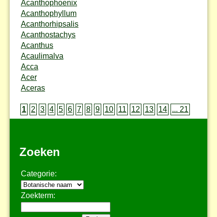
Acanthophoenix
Acanthophyllum
Acanthorhipsalis
Acanthostachys
Acanthus
Acaulimalva
Acca
Acer
Aceras
1
2
3
4
5
6
7
8
9
10
11
12
13
14
... 21
Zoeken
Categorie:
Zoekterm: