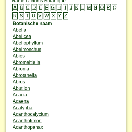
Namen / Noms Botanique
A
B
C
D
E
F
G
H
I
J
K
L
M
N
O
P
Q
R
S
T
U
V
W
X
Y
Z
Botanische naam
Abelia
Abelicea
Abeliophyllum
Abelmoschus
Abies
Abromeitiella
Abronia
Abrotanella
Abrus
Abutilon
Acacia
Acaena
Acalypha
Acanthocalycium
Acantholimon
Acanthopanax