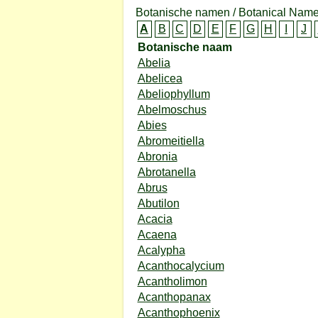
Botanische namen / Botanical Name
A
B
C
D
E
F
G
H
I
J
Botanische naam
Abelia
Abelicea
Abeliophyllum
Abelmoschus
Abies
Abromeitiella
Abronia
Abrotanella
Abrus
Abutilon
Acacia
Acaena
Acalypha
Acanthocalycium
Acantholimon
Acanthopanax
Acanthophoenix