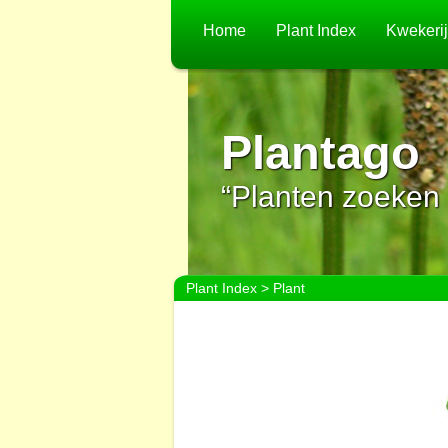
Home
Plant Index
Kwekeri
Plantago
“Planten zoeken 
Plant Index
> Plant