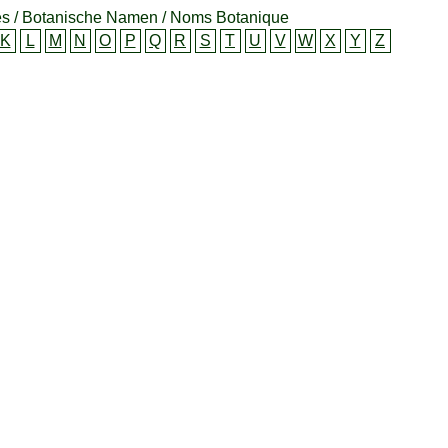
s / Botanische Namen / Noms Botanique
K
L
M
N
O
P
Q
R
S
T
U
V
W
X
Y
Z