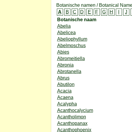
Botanische namen / Botanical Name
A
B
C
D
E
F
G
H
I
J
Botanische naam
Abelia
Abelicea
Abeliophyllum
Abelmoschus
Abies
Abromeitiella
Abronia
Abrotanella
Abrus
Abutilon
Acacia
Acaena
Acalypha
Acanthocalycium
Acantholimon
Acanthopanax
Acanthophoenix