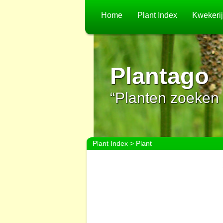
Home
Plant Index
Kwekeri
Plantago
“Planten zoeken 
Plant Index
> Plant