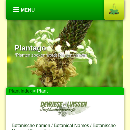
MENU
Plantago
“Planten zoeken wordt Planten vinden”
Plant Index
> Plant
Botanische namen / Botanical Names / Botanische