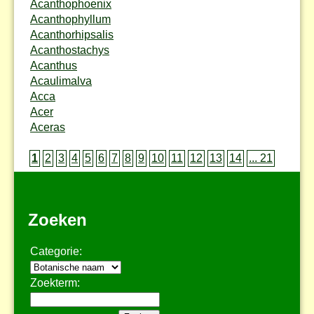
Acanthophoenix
Acanthophyllum
Acanthorhipsalis
Acanthostachys
Acanthus
Acaulimalva
Acca
Acer
Aceras
1
2
3
4
5
6
7
8
9
10
11
12
13
14
... 21
Zoeken
Categorie:
Zoekterm: