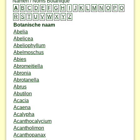
Namen / Noms Botanique
A
B
C
D
E
F
G
H
I
J
K
L
M
N
O
P
Q
R
S
T
U
V
W
X
Y
Z
Botanische naam
Abelia
Abelicea
Abeliophyllum
Abelmoschus
Abies
Abromeitiella
Abronia
Abrotanella
Abrus
Abutilon
Acacia
Acaena
Acalypha
Acanthocalycium
Acantholimon
Acanthopanax