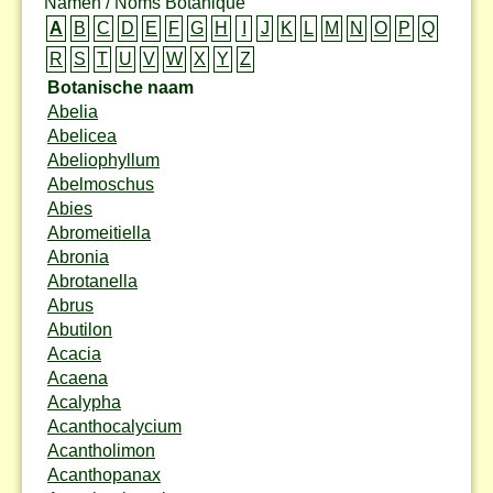
Namen / Noms Botanique
A
B
C
D
E
F
G
H
I
J
K
L
M
N
O
P
Q
R
S
T
U
V
W
X
Y
Z
Botanische naam
Abelia
Abelicea
Abeliophyllum
Abelmoschus
Abies
Abromeitiella
Abronia
Abrotanella
Abrus
Abutilon
Acacia
Acaena
Acalypha
Acanthocalycium
Acantholimon
Acanthopanax