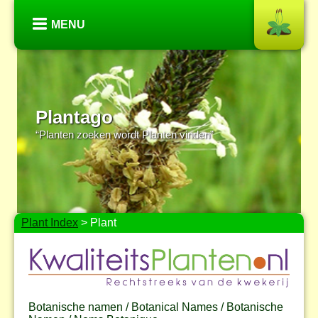
MENU
Plantago
“Planten zoeken wordt Planten vinden”
Plant Index
> Plant
Botanische namen / Botanical Names / Botanische