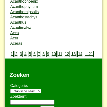
Acanthophoenix
Acanthophyllum
Acanthorhipsalis
Acanthostachys
Acanthus
Acaulimalva
Acca
Acer
Aceras
1
2
3
4
5
6
7
8
9
10
11
12
13
14
... 21
Zoeken
Categorie:
Zoekterm: