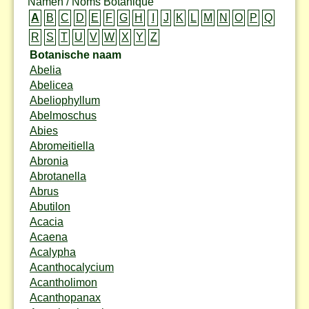
Namen / Noms Botanique
A
B
C
D
E
F
G
H
I
J
K
L
M
N
O
P
Q
R
S
T
U
V
W
X
Y
Z
Botanische naam
Abelia
Abelicea
Abeliophyllum
Abelmoschus
Abies
Abromeitiella
Abronia
Abrotanella
Abrus
Abutilon
Acacia
Acaena
Acalypha
Acanthocalycium
Acantholimon
Acanthopanax