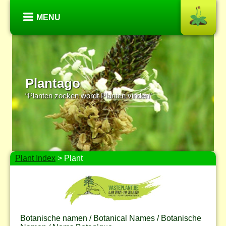
MENU
Plantago
“Planten zoeken wordt Planten vinden”
Plant Index
> Plant
Botanische namen / Botanical Names / Botanische