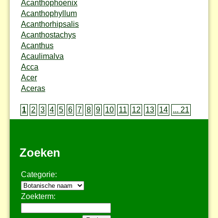
Acanthophoenix
Acanthophyllum
Acanthorhipsalis
Acanthostachys
Acanthus
Acaulimalva
Acca
Acer
Aceras
1
2
3
4
5
6
7
8
9
10
11
12
13
14
... 21
Zoeken
Categorie:
Zoekterm: