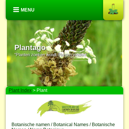
MENU
Plantago
“Planten zoeken wordt Planten vinden”
Plant Index
> Plant
Botanische namen / Botanical Names / Botanische