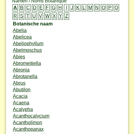
Namen / Noms Botanique
A
B
C
D
E
F
G
H
I
J
K
L
M
N
O
P
Q
R
S
T
U
V
W
X
Y
Z
Botanische naam
Abelia
Abelicea
Abeliophyllum
Abelmoschus
Abies
Abromeitiella
Abronia
Abrotanella
Abrus
Abutilon
Acacia
Acaena
Acalypha
Acanthocalycium
Acantholimon
Acanthopanax