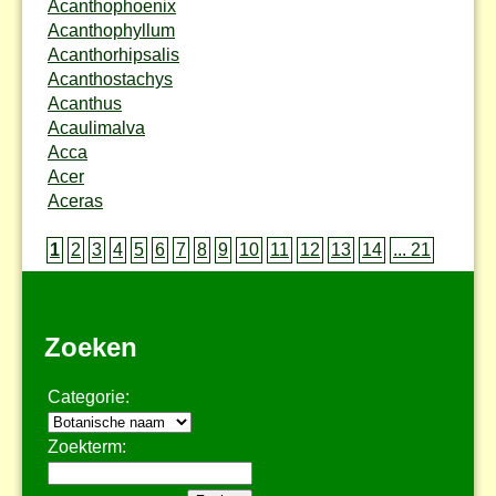
Acanthophoenix
Acanthophyllum
Acanthorhipsalis
Acanthostachys
Acanthus
Acaulimalva
Acca
Acer
Aceras
1
2
3
4
5
6
7
8
9
10
11
12
13
14
... 21
Zoeken
Categorie:
Zoekterm: