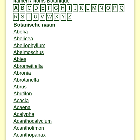
Namen / Noms Botanique
A
B
C
D
E
F
G
H
I
J
K
L
M
N
O
P
Q
R
S
T
U
V
W
X
Y
Z
Botanische naam
Abelia
Abelicea
Abeliophyllum
Abelmoschus
Abies
Abromeitiella
Abronia
Abrotanella
Abrus
Abutilon
Acacia
Acaena
Acalypha
Acanthocalycium
Acantholimon
Acanthopanax