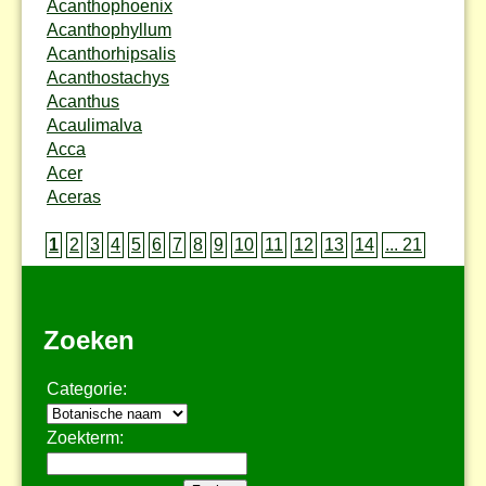
Acanthophoenix
Acanthophyllum
Acanthorhipsalis
Acanthostachys
Acanthus
Acaulimalva
Acca
Acer
Aceras
1
2
3
4
5
6
7
8
9
10
11
12
13
14
... 21
Zoeken
Categorie:
Zoekterm: