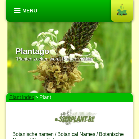
MENU
Plantago
“Planten zoeken wordt Planten vinden”
Plant Index
> Plant
Botanische namen / Botanical Names / Botanische