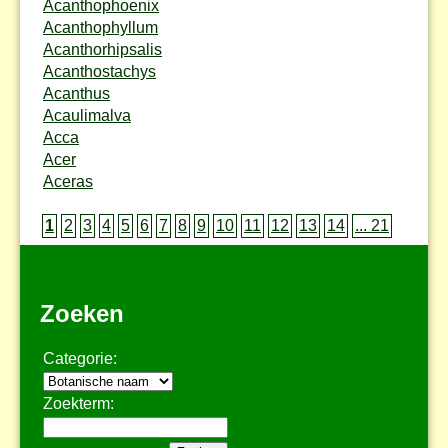
Acanthophoenix
Acanthophyllum
Acanthorhipsalis
Acanthostachys
Acanthus
Acaulimalva
Acca
Acer
Aceras
1
2
3
4
5
6
7
8
9
10
11
12
13
14
... 21
Zoeken
Categorie:
Zoekterm: