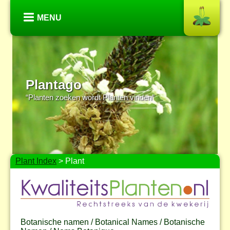
MENU
Plantago
“Planten zoeken wordt Planten vinden”
Plant Index
> Plant
Botanische namen / Botanical Names / Botanische