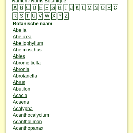
Namen / Noms Botanique
A
B
C
D
E
F
G
H
I
J
K
L
M
N
O
P
Q
R
S
T
U
V
W
X
Y
Z
Botanische naam
Abelia
Abelicea
Abeliophyllum
Abelmoschus
Abies
Abromeitiella
Abronia
Abrotanella
Abrus
Abutilon
Acacia
Acaena
Acalypha
Acanthocalycium
Acantholimon
Acanthopanax