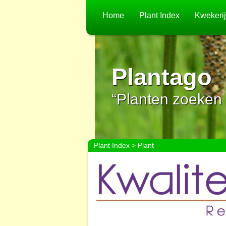
Home
Plant Index
Kwekeri
Plantago
“Planten zoeken 
Plant Index
> Plant