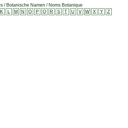
s / Botanische Namen / Noms Botanique
K
L
M
N
O
P
Q
R
S
T
U
V
W
X
Y
Z