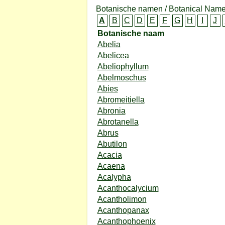
Botanische namen / Botanical Name
A
B
C
D
E
F
G
H
I
J
Botanische naam
Abelia
Abelicea
Abeliophyllum
Abelmoschus
Abies
Abromeitiella
Abronia
Abrotanella
Abrus
Abutilon
Acacia
Acaena
Acalypha
Acanthocalycium
Acantholimon
Acanthopanax
Acanthophoenix