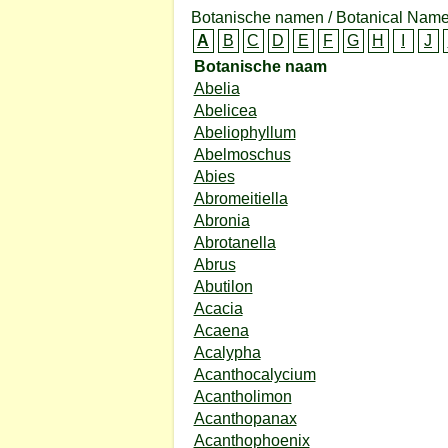
Botanische namen / Botanical Name
A
B
C
D
E
F
G
H
I
J
Botanische naam
Abelia
Abelicea
Abeliophyllum
Abelmoschus
Abies
Abromeitiella
Abronia
Abrotanella
Abrus
Abutilon
Acacia
Acaena
Acalypha
Acanthocalycium
Acantholimon
Acanthopanax
Acanthophoenix