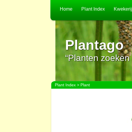
Home
Plant Index
Kwekeri
Plantago
“Planten zoeken 
Plant Index
> Plant