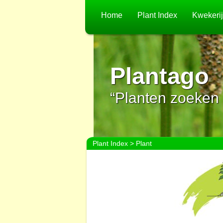
Home
Plant Index
Kwekeri
Plantago
“Planten zoeken 
Plant Index
> Plant