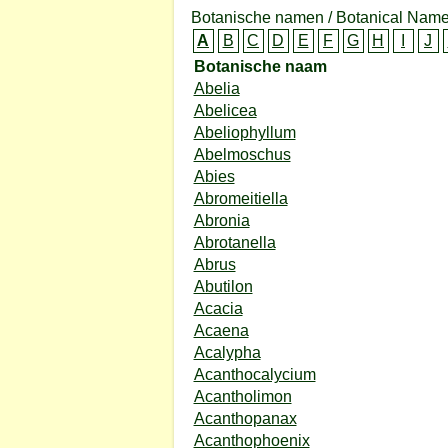
Botanische namen / Botanical Name
A
B
C
D
E
F
G
H
I
J
Botanische naam
Abelia
Abelicea
Abeliophyllum
Abelmoschus
Abies
Abromeitiella
Abronia
Abrotanella
Abrus
Abutilon
Acacia
Acaena
Acalypha
Acanthocalycium
Acantholimon
Acanthopanax
Acanthophoenix