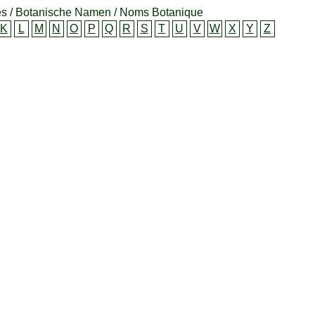
s / Botanische Namen / Noms Botanique
K
L
M
N
O
P
Q
R
S
T
U
V
W
X
Y
Z