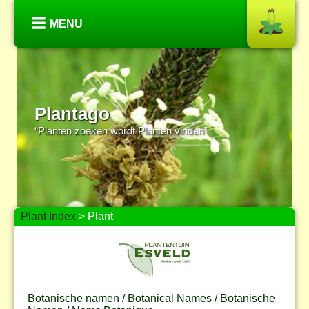
MENU
Plantago
“Planten zoeken wordt Planten vinden”
Plant Index
> Plant
Botanische namen / Botanical Names / Botanische