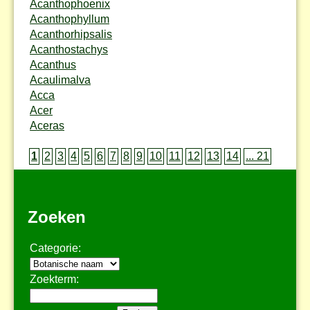
Acanthophoenix
Acanthophyllum
Acanthorhipsalis
Acanthostachys
Acanthus
Acaulimalva
Acca
Acer
Aceras
1
2
3
4
5
6
7
8
9
10
11
12
13
14
... 21
Zoeken
Categorie:
Zoekterm: