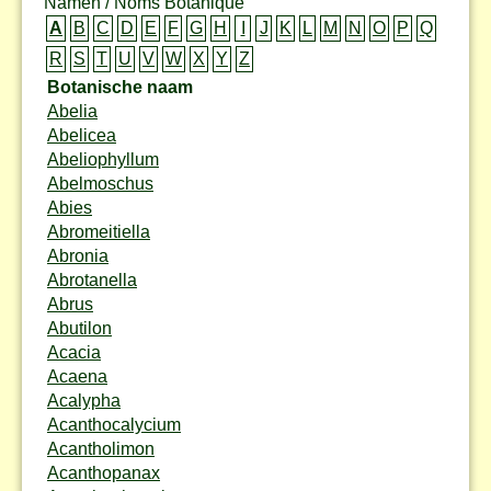
Namen / Noms Botanique
A
B
C
D
E
F
G
H
I
J
K
L
M
N
O
P
Q
R
S
T
U
V
W
X
Y
Z
Botanische naam
Abelia
Abelicea
Abeliophyllum
Abelmoschus
Abies
Abromeitiella
Abronia
Abrotanella
Abrus
Abutilon
Acacia
Acaena
Acalypha
Acanthocalycium
Acantholimon
Acanthopanax