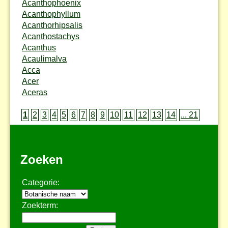
Acanthophoenix
Acanthophyllum
Acanthorhipsalis
Acanthostachys
Acanthus
Acaulimalva
Acca
Acer
Aceras
1
2
3
4
5
6
7
8
9
10
11
12
13
14
... 21
Zoeken
Categorie:
Zoekterm: