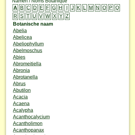
Namen / Noms Botanique
A
B
C
D
E
F
G
H
I
J
K
L
M
N
O
P
Q
R
S
T
U
V
W
X
Y
Z
Botanische naam
Abelia
Abelicea
Abeliophyllum
Abelmoschus
Abies
Abromeitiella
Abronia
Abrotanella
Abrus
Abutilon
Acacia
Acaena
Acalypha
Acanthocalycium
Acantholimon
Acanthopanax