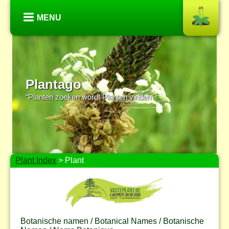
MENU
Plantago
“Planten zoeken wordt Planten vinden”
Plant Index
> Plant
Botanische namen / Botanical Names / Botanische