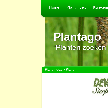
Home
Plant Index
Kwekeri
Plantago
“Planten zoeken 
Plant Index
> Plant