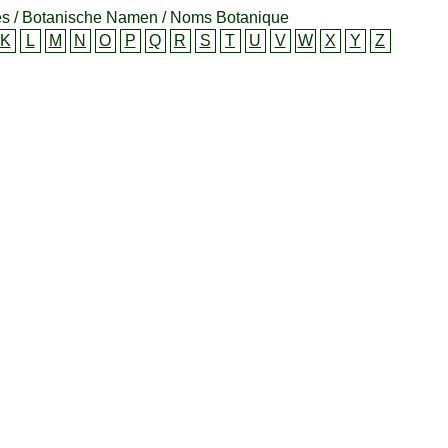
s / Botanische Namen / Noms Botanique
K
L
M
N
O
P
Q
R
S
T
U
V
W
X
Y
Z