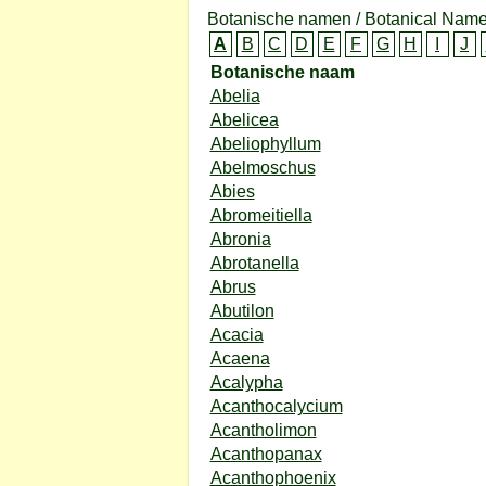
Botanische namen / Botanical Name
A
B
C
D
E
F
G
H
I
J
Botanische naam
Abelia
Abelicea
Abeliophyllum
Abelmoschus
Abies
Abromeitiella
Abronia
Abrotanella
Abrus
Abutilon
Acacia
Acaena
Acalypha
Acanthocalycium
Acantholimon
Acanthopanax
Acanthophoenix