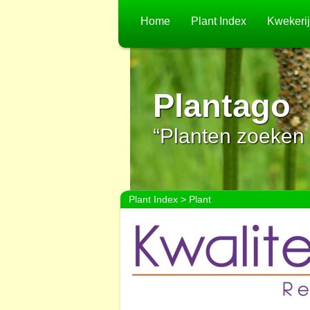
Home
Plant Index
Kwekeri
Plantago
“Planten zoeken 
Plant Index
> Plant