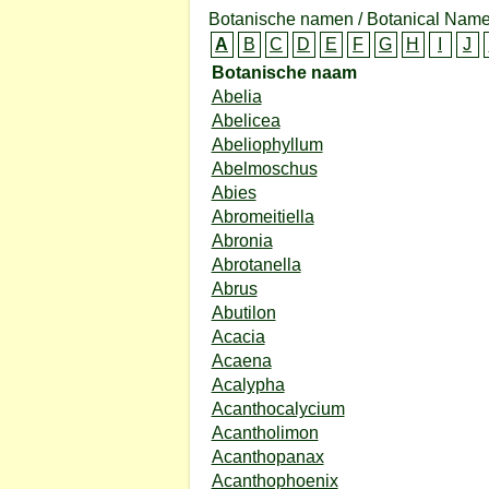
Botanische namen / Botanical Name
A
B
C
D
E
F
G
H
I
J
Botanische naam
Abelia
Abelicea
Abeliophyllum
Abelmoschus
Abies
Abromeitiella
Abronia
Abrotanella
Abrus
Abutilon
Acacia
Acaena
Acalypha
Acanthocalycium
Acantholimon
Acanthopanax
Acanthophoenix