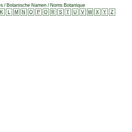
s / Botanische Namen / Noms Botanique
K
L
M
N
O
P
Q
R
S
T
U
V
W
X
Y
Z