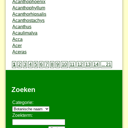
Acanthophoenix
Acanthophyllum
Acanthorhipsalis
Acanthostachys
Acanthus
Acaulimalva
Acca
Acer
Aceras
1
2
3
4
5
6
7
8
9
10
11
12
13
14
... 21
Zoeken
Categorie:
Zoekterm: