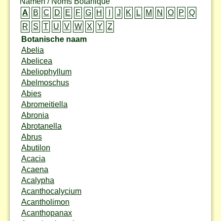
Namen / Noms Botanique
A
B
C
D
E
F
G
H
I
J
K
L
M
N
O
P
Q
R
S
T
U
V
W
X
Y
Z
Botanische naam
Abelia
Abelicea
Abeliophyllum
Abelmoschus
Abies
Abromeitiella
Abronia
Abrotanella
Abrus
Abutilon
Acacia
Acaena
Acalypha
Acanthocalycium
Acantholimon
Acanthopanax