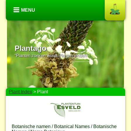
MENU
Plantago
“Planten zoeken wordt Planten vinden”
Plant Index
> Plant
Botanische namen / Botanical Names / Botanische