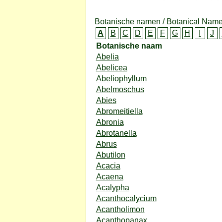
Botanische namen / Botanical Name
A
B
C
D
E
F
G
H
I
J
Botanische naam
Abelia
Abelicea
Abeliophyllum
Abelmoschus
Abies
Abromeitiella
Abronia
Abrotanella
Abrus
Abutilon
Acacia
Acaena
Acalypha
Acanthocalycium
Acantholimon
Acanthopanax