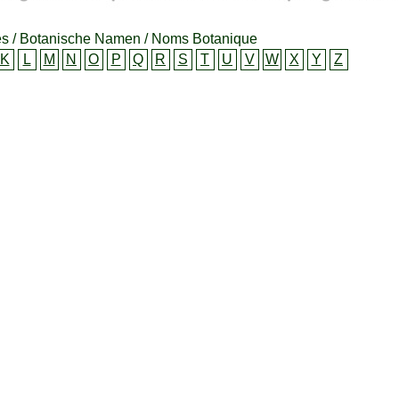
s / Botanische Namen / Noms Botanique
K
L
M
N
O
P
Q
R
S
T
U
V
W
X
Y
Z