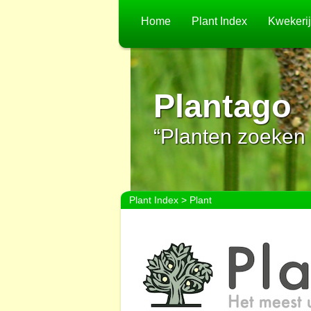
Home
Plant Index
Kwekeri
Plantago
“Planten zoeken 
Plant Index
> Plant